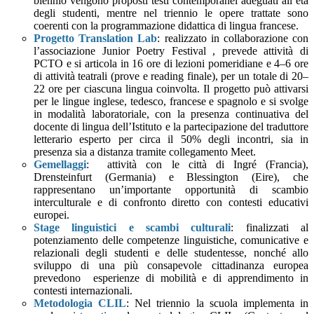
biennio vengono proposti testi contemporanei adeguati all’età
degli studenti, mentre nel triennio le opere trattate sono
coerenti con la programmazione didattica di lingua francese.
Progetto Translation Lab
: realizzato in collaborazione con
l’associazione Junior Poetry Festival , prevede attività di
PCTO e si articola in 16 ore di lezioni pomeridiane e 4–6 ore
di attività teatrali (prove e reading finale), per un totale di 20–
22 ore per ciascuna lingua coinvolta. Il progetto può attivarsi
per le lingue inglese, tedesco, francese e spagnolo e si svolge
in modalità laboratoriale, con la presenza continuativa del
docente di lingua dell’Istituto e la partecipazione del traduttore
letterario esperto per circa il 50% degli incontri, sia in
presenza sia a distanza tramite collegamento Meet.
Gemellaggi
: attività con le città di Ingré (Francia),
Drensteinfurt (Germania) e Blessington (Eire), che
rappresentano un’importante opportunità di scambio
interculturale e di confronto diretto con contesti educativi
europei.
Stage linguistici e scambi culturali
: finalizzati al
potenziamento delle competenze linguistiche, comunicative e
relazionali degli studenti e delle studentesse, nonché allo
sviluppo di una più consapevole cittadinanza europea
prevedono esperienze di mobilità e di apprendimento in
contesti internazionali.
Metodologia CLIL
: Nel triennio la scuola implementa in