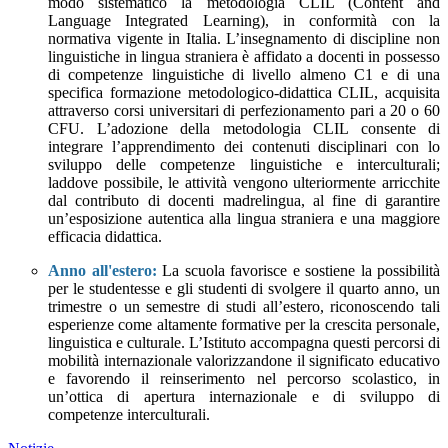
modo sistematico la metodologia CLIL (Content and
Language Integrated Learning), in conformità con la
normativa vigente in Italia. L’insegnamento di discipline non
linguistiche in lingua straniera è affidato a docenti in possesso
di competenze linguistiche di livello almeno C1 e di una
specifica formazione metodologico-didattica CLIL, acquisita
attraverso corsi universitari di perfezionamento pari a 20 o 60
CFU. L’adozione della metodologia CLIL consente di
integrare l’apprendimento dei contenuti disciplinari con lo
sviluppo delle competenze linguistiche e interculturali;
laddove possibile, le attività vengono ulteriormente arricchite
dal contributo di docenti madrelingua, al fine di garantire
un’esposizione autentica alla lingua straniera e una maggiore
efficacia didattica.
Anno all'estero:
La scuola favorisce e sostiene la possibilità
per le studentesse e gli studenti di svolgere il quarto anno, un
trimestre o un semestre di studi all’estero, riconoscendo tali
esperienze come altamente formative per la crescita personale,
linguistica e culturale. L’Istituto accompagna questi percorsi di
mobilità internazionale valorizzandone il significato educativo
e favorendo il reinserimento nel percorso scolastico, in
un’ottica di apertura internazionale e di sviluppo di
competenze interculturali.