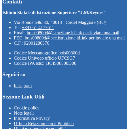
Contatti
Istituto Statale di Istruzione Superiore "J.M.Keynes"
Via Bondanello 30, 40013 - Castel Maggiore (BO)
Tel:
+39 051 4177611
Email:
bois00800d@istruzione.it
Link per inviare una mail
PEC:
bois00800d@pec.istruzione.it
Link per inviare una mail
C.F.: 92001280376
Codice Meccanografico bois00800d
Codice Univoco ufficio UFC9G7
Codice IPA istsc_BOIS00800D00
Seguici su
Instagram
Sezione Link Utili
Cookie policy
Note legali
Informativa Privacy
Ufficio Relazioni con il Pubblico
Dichiarazione di accessibilità