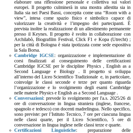
elaborare una riflessione personale e collettiva sui valori
europei. Il progetto culminerà in una mostra allestita sia in
Italia sia nei Paesi Bassi, concepita come una “Room with a
view”, intesa come spazio fisico e simbolico capace di
valorizzare la creatività e l’impegno dei partecipanti. È
prevista inoltre la realizzazione di un allestimento permanente
presso il Keynes. Il progetto è svolto in collaborazione con
Archilabò, Biografilm Festival, Click F1 e Kopa (Utrecht) ;
per la città di Bologna è stata ipotizzata come sede espositiva
la Sala Borsa.
Cambridge IGCSE
: organizzazione e implementazione di
corsi finalizzati al conseguimento delle certificazioni
Cambridge IGCSE per le discipline Physics , English as a
Second Language e Biology . Il progetto si sviluppa
all’interno del Liceo Scientifico Tradizionale e, in particolare,
coinvolge le classi seconde e terze per quanto riguarda
l’organizzazione e lo svolgimento degli esami Cambridge
nelle materie Physics e English as a Second Language .
Conversazioni
: prevede lo svolgimento per l'a.s. 2025/26 di
ore di conversazione in lingua straniera (inglese, francese,
spagnolo e tedesco) con docenti madrelingua. Nello specifico,
sono previste: per l’Istituto Tecnico, 7 ore per ciascuna lingua
nelle classi quarte, per il Liceo Scientifico, 5 ore di
conversazione in lingua inglese nelle classi terze e quarte.
Certificazioni Linguistiche
:
preparazione delle