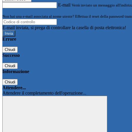
E-mail
Verrà inviato un messaggio all'indirizz
Non hai una e-mail associata al nome utente? Effettua il reset della password tram
E-mail inviata, si prega di controllare la casella di posta elettronica!
Errore
Chiudi
Successo
Chiudi
Informazione
Chiudi
Attendere...
Attendere il completamento dell'operazione...