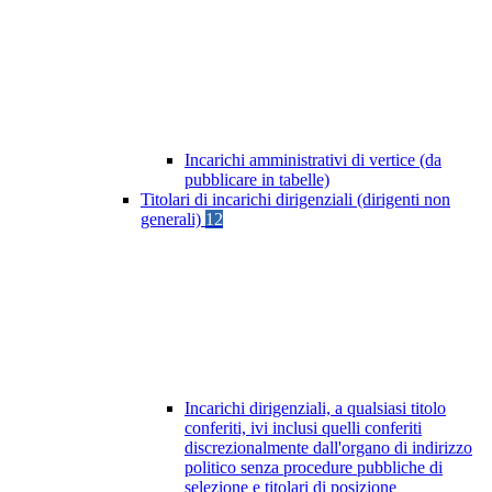
Incarichi amministrativi di vertice (da
pubblicare in tabelle)
Titolari di incarichi dirigenziali (dirigenti non
generali)
12
Incarichi dirigenziali, a qualsiasi titolo
conferiti, ivi inclusi quelli conferiti
discrezionalmente dall'organo di indirizzo
politico senza procedure pubbliche di
selezione e titolari di posizione