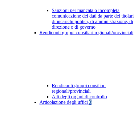
Sanzioni per mancata o incompleta
comunicazione dei dati da parte dei titolari
di incarichi politici, di amministrazione, di
direzione o di governo
Rendiconti gruppi consiliari regionali/provinciali
Rendiconti gruppi consiliari
regionali/provinciali
Atti degli organi di controllo
Articolazione degli uffici
6