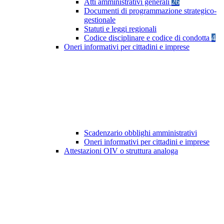
Atti amministrativi generali
26
Documenti di programmazione strategico-
gestionale
Statuti e leggi regionali
Codice disciplinare e codice di condotta
4
Oneri informativi per cittadini e imprese
Scadenzario obblighi amministrativi
Oneri informativi per cittadini e imprese
Attestazioni OIV o struttura analoga