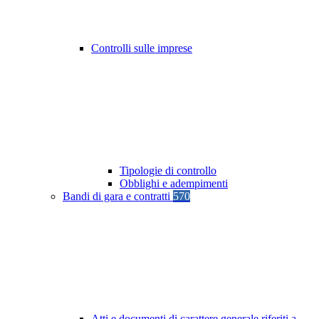
Controlli sulle imprese
Tipologie di controllo
Obblighi e adempimenti
Bandi di gara e contratti
570
Atti e documenti di carattere generale riferiti a