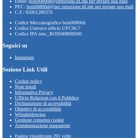
Email:
bois00800d@istruzione.it
Link per inviare una mail
PEC:
bois00800d@pec.istruzione.it
Link per inviare una mail
C.F.: 92001280376
Codice Meccanografico bois00800d
Codice Univoco ufficio UFC9G7
Codice IPA istsc_BOIS00800D00
Seguici su
Instagram
Sezione Link Utili
Cookie policy
Note legali
Informativa Privacy
Ufficio Relazioni con il Pubblico
Dichiarazione di accessibilità
Obiettivi di accessibilità
Whistleblowing
Gestione consensi cookie
Amministrazione trasparente
Pagina visualizzata
291
volte