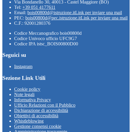
Via Bondanello 30, 40013 - Castel Maggiore (BO)
Tel:
+39 051 4177611
Email:
bois00800d@istruzione.it
Link per inviare una mail
PEC:
bois00800d@pec.istruzione.it
Link per inviare una mail
C.F.: 92001280376
Codice Meccanografico bois00800d
Codice Univoco ufficio UFC9G7
Codice IPA istsc_BOIS00800D00
Seguici su
Instagram
Sezione Link Utili
Cookie policy
Note legali
Informativa Privacy
Ufficio Relazioni con il Pubblico
Dichiarazione di accessibilità
Obiettivi di accessibilità
Whistleblowing
Gestione consensi cookie
Amministrazione trasparente