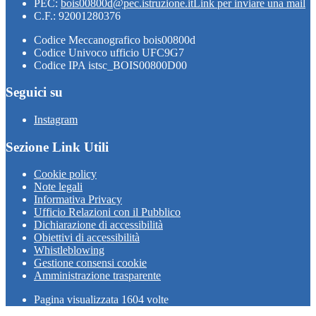
PEC:
bois00800d@pec.istruzione.it
Link per inviare una mail
C.F.: 92001280376
Codice Meccanografico bois00800d
Codice Univoco ufficio UFC9G7
Codice IPA istsc_BOIS00800D00
Seguici su
Instagram
Sezione Link Utili
Cookie policy
Note legali
Informativa Privacy
Ufficio Relazioni con il Pubblico
Dichiarazione di accessibilità
Obiettivi di accessibilità
Whistleblowing
Gestione consensi cookie
Amministrazione trasparente
Pagina visualizzata
1604
volte